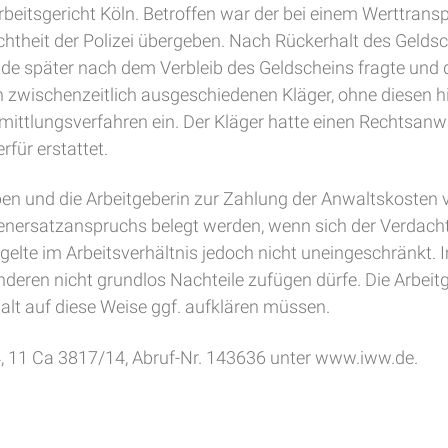
rbeitsgericht Köln. Betroffen war der bei einem Werttran
theit der Polizei übergeben. Nach Rückerhalt des Geldschei
Kunde später nach dem Verbleib des Geldscheins fragte un
en zwischenzeitlich ausgeschiedenen Kläger, ohne diesen 
mittlungsverfahren ein. Der Kläger hatte einen Rechtsanwa
rfür erstattet.
n und die Arbeitgeberin zur Zahlung der Anwaltskosten ve
denersatzanspruchs belegt werden, wenn sich der Verdacht
elte im Arbeitsverhältnis jedoch nicht uneingeschränkt.
nderen nicht grundlos Nachteile zufügen dürfe. Die Arbeit
lt auf diese Weise ggf. aufklären müssen.
14, 11 Ca 3817/14, Abruf-Nr. 143636 unter www.iww.de.