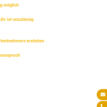
ng möglich
hr ist unzulässig
rbeitnehmers erstatten
gsanspruch