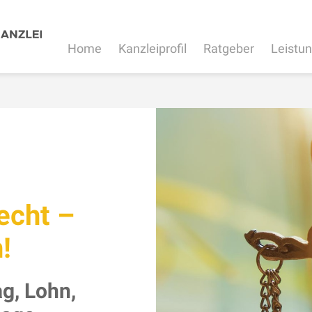
Home
Kanzleiprofil
Ratgeber
Leistu
echt –
!
g, Lohn,