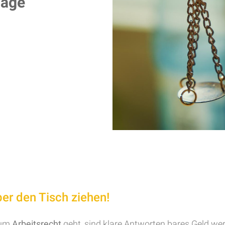
lage
ber den Tisch ziehen!
 um
Arbeitsrecht
geht, sind klare Antworten bares Geld wert