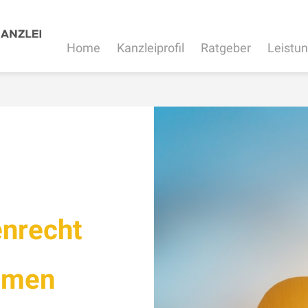
Home
Kanzleiprofil
Ratgeber
Leistu
enrecht
amen